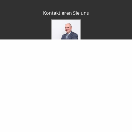
Kontaktieren Sie uns
P. Cramer Finanzdienstleistungen
Peter Cramer
Zimmerrasen 16
98544 Zella-Mehlis
03682-8759821
0172-3486592
03682-8759822
petercramer@arcor.de
cramer-finanzdienstleistungen.de