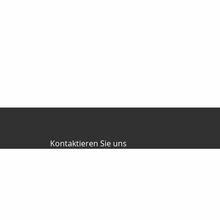
Kontaktieren Sie uns
P. Cramer Finanzdienstleistungen
Peter Cramer
Zimmerrasen 16
98544 Zella-Mehlis
03682-8759821
0172-3486592