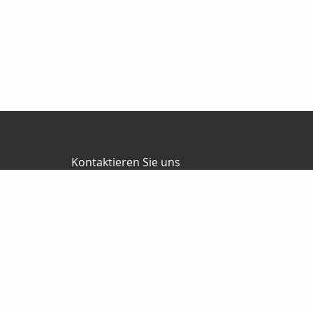
Kontaktieren Sie uns
P. Cramer Finanzdienstleistungen
Peter Cramer
Zimmerrasen 16
98544 Zella-Mehlis
03682-8759821
0172-3486592
03682-8759822
petercramer@arcor.de
cramer-finanzdienstleistungen.de