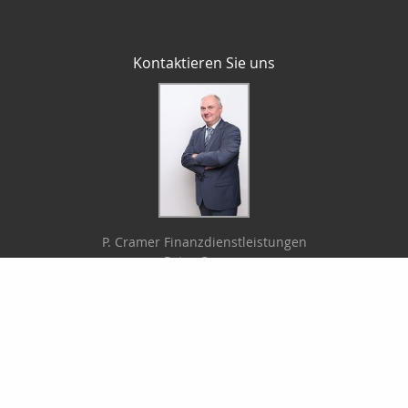
Kontaktieren Sie uns
P. Cramer Finanzdienstleistungen
Peter Cramer
Zimmerrasen 16
98544 Zella-Mehlis
03682-8759821
0172-3486592
03682-8759822
petercramer@arcor.de
cramer-finanzdienstleistungen.de