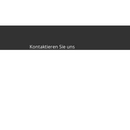
Kontaktieren Sie uns
P. Cramer Finanzdienstleistungen
Peter Cramer
Zimmerrasen 16
98544 Zella-Mehlis
03682-8759821
0172-3486592
03682-8759822
petercramer@arcor.de
cramer-finanzdienstleistungen.de
Nachricht schreiben